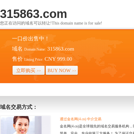
315863.com
您正在访问的域名可以转让!This domain name is for sale!
一口价出售中！
域名
315863.com
Domain Name:
售价
CNY 999.00
Listing Price:
立即购买
BUY NOW
>>
>>
域名交易方式：
通过金名网(4.cn) 中介交易
金名网(4.cn)是全球领先的域名交易服务机
简单、安全、专业的第三方服务！ 为了保证交