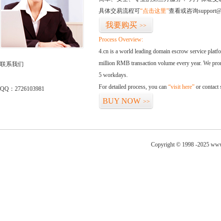
具体交易流程可
“点击这里”
查看或咨询support@
我要购买
>>
Process Overview:
4.cn is a world leading domain escrow service plat
million RMB transaction volume every year. We promi
联系我们
5 workdays.
For detailed process, you can
“visit here”
or contact
QQ：2726103981
BUY NOW
>>
Copyright © 1998 -2025 www